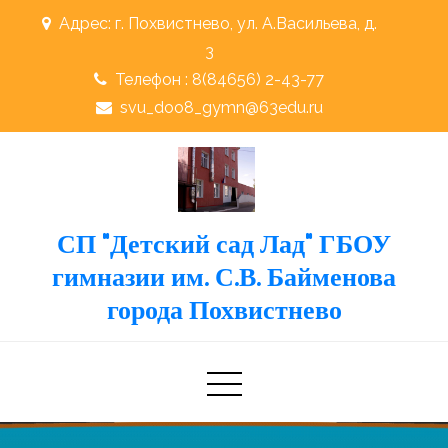
Skip
Адрес: г. Похвистнево, ул. А.Васильева, д.
to
3
content
Телефон : 8(84656) 2-43-77
svu_doo8_gymn@63edu.ru
СП "Детский сад Лад" ГБОУ
гимназии им. С.В. Байменова
города Похвистнево