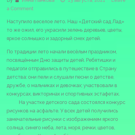
By
Инна Панкова
13 августа, 2021
Leave
on
a Comment
«Любит
Наступило веселое лето. Наш «Детский сад Лад»
лето
то же ожил, его украсили зелень деревьев, цветы,
детвора!
яркое солнышко и задорный смех детей.
Лето
—
По традиции лето начали весёлым праздником,
славная
посвящённым Дню защиты детей. Ребятишки и
пора!»
педагоги отправились в путешествие в Страну
детства: они пели и слушали песни о детстве,
дружбе, о мальчиках и девочках; участвовали в
конкурсах, викторинах и спортивных эстафетах.
На участке детского сада состоялся конкурс
рисунков на асфальте. У всех детей получились
замечательные рисунки с изображением яркого
солнца, синего неба, лета, моря, речки, цветов,